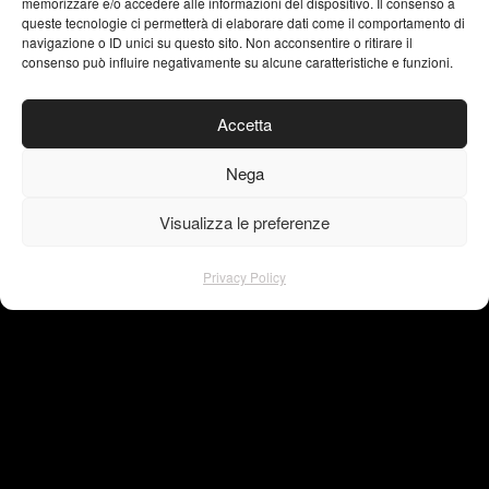
memorizzare e/o accedere alle informazioni del dispositivo. Il consenso a
queste tecnologie ci permetterà di elaborare dati come il comportamento di
navigazione o ID unici su questo sito. Non acconsentire o ritirare il
consenso può influire negativamente su alcune caratteristiche e funzioni.
instagram
facebook
Accetta
pinterest
linkedin
Nega
behance
Visualizza le preferenze
Privacy Policy
Privacy Policy
© Copyright – VISU4L