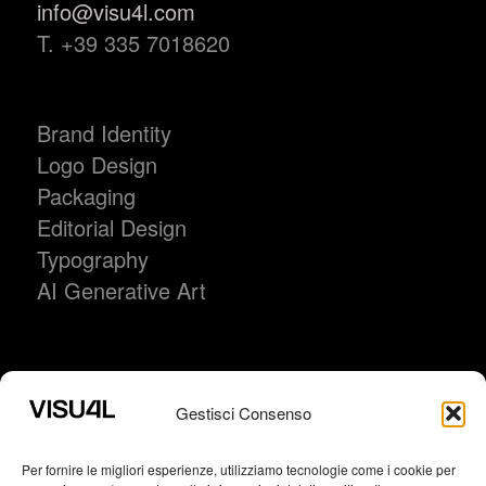
info@visu4l.com
T. +39 335 7018620
Brand Identity
Logo Design
Packaging
Editorial Design
Typography
AI Generative Art
VISU4L studio grafico
Via del Mercato Vecchio, 1
Gestisci Consenso
05100 Terni | Italy
p.i. 01660360551
Per fornire le migliori esperienze, utilizziamo tecnologie come i cookie per