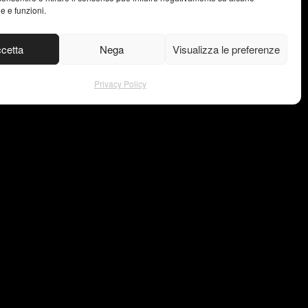
he e funzioni.
cetta
Nega
Visualizza le preferenze
Privacy Policy
gram
Privacy Policy
ook
© Copyright –
est
VISU4L
in
ce