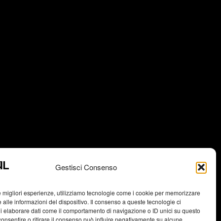
Gestisci Consenso
le migliori esperienze, utilizziamo tecnologie come i cookie per memorizzare
 alle informazioni del dispositivo. Il consenso a queste tecnologie ci
i elaborare dati come il comportamento di navigazione o ID unici su questo
consentire o ritirare il consenso può influire negativamente su alcune