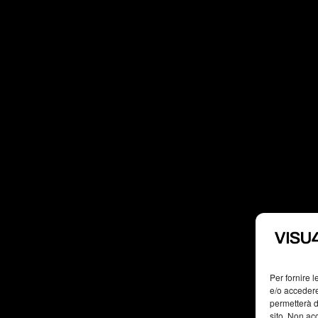
Per fornire 
e/o accedere
permetterà d
sito. Non ac