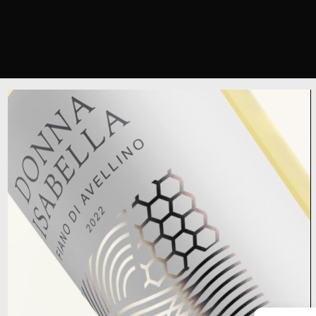
Donna Isabella – Fiano di
Avellino
Terre di Lavinia, Alberto Gambini
-
packaging