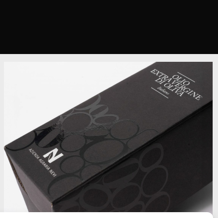
Olio extravergine di oliva
Azienda agricola Nevi
-
packaging