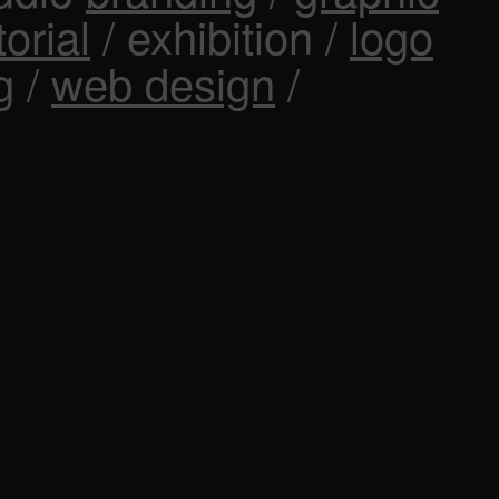
torial
/ exhibition /
logo
g
/
web design
/