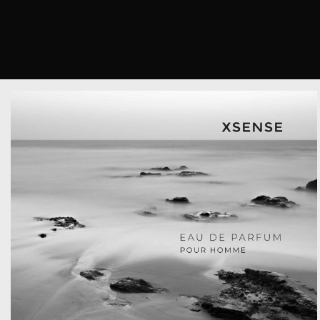
XSense
Fragrances
-
packaging