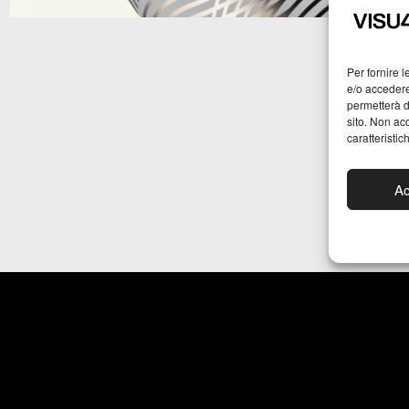
Per fornire 
e/o accedere
permetterà d
sito. Non ac
caratteristic
Ac