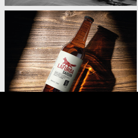
La Furba Saison
Cooperativa Sociale Terre Umbre
-
packaging