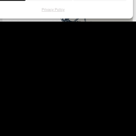
Privacy Policy
La Fontana dello Zodiaco
Piazza Tacito
Comune di Terni
-
logo design, visual
rtante del processo di marketing, aiuta