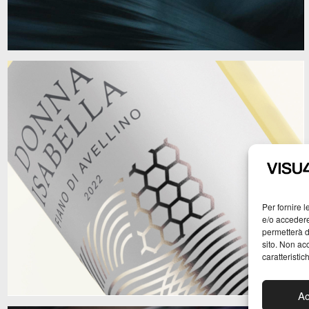
-
logo design, website
Donna Isabella – Fiano di
Avellino
Per fornire 
e/o accedere
Terre di Lavinia, Alberto Gambini
permetterà d
sito. Non ac
-
caratteristic
packaging
Ac