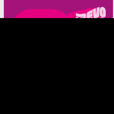
Revolution | Gemellarte
Festival artistico internazionale
III Season 2021
-
type design, graphic design
graphic design