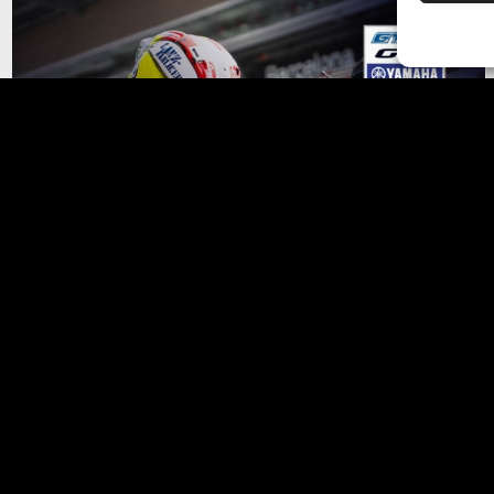
GRT Yamaha WorldSBK Team
Racing Team
-
branding
Il graphic design è parte impo