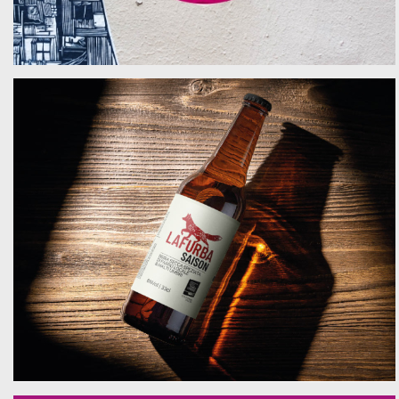
-
branding, website, advertising
La Furba Saison
Cooperativa Sociale Terre Umbre
-
packaging