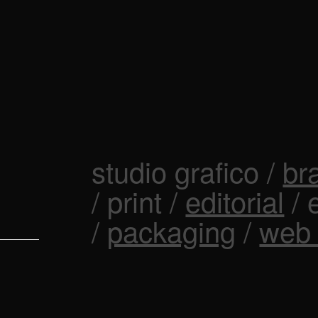
studio grafico /
br
/ print /
editorial
/ 
/
packaging
/
web 