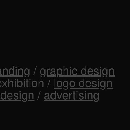
anding
/
graphic design
exhibition /
logo design
design
/
advertising