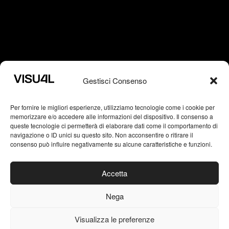
CONTACT
Gestisci Consenso
info@visu4l.com
Per fornire le migliori esperienze, utilizziamo tecnologie come i cookie per
memorizzare e/o accedere alle informazioni del dispositivo. Il consenso a
T. +39 335 7018620
queste tecnologie ci permetterà di elaborare dati come il comportamento di
navigazione o ID unici su questo sito. Non acconsentire o ritirare il
consenso può influire negativamente su alcune caratteristiche e funzioni.
Brand Identity
Accetta
Logo Design
Packaging
Nega
Editorial Design
Visualizza le preferenze
Typography