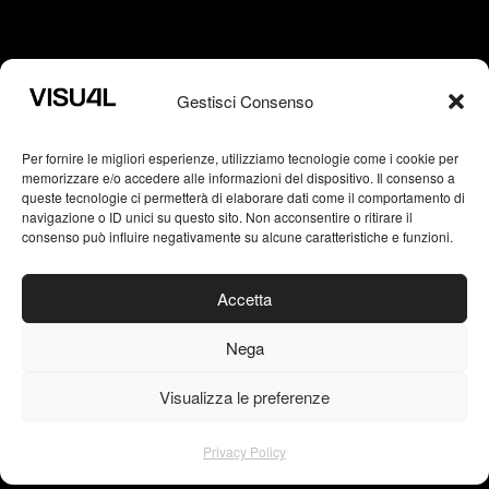
Brand Identity
Logo Design
Gestisci Consenso
Packaging
Editorial Design
Per fornire le migliori esperienze, utilizziamo tecnologie come i cookie per
memorizzare e/o accedere alle informazioni del dispositivo. Il consenso a
Typography
queste tecnologie ci permetterà di elaborare dati come il comportamento di
navigazione o ID unici su questo sito. Non acconsentire o ritirare il
AI Generative Art
consenso può influire negativamente su alcune caratteristiche e funzioni.
Accetta
VISU4L studio grafico
Via del Mercato Vecchio, 1
Nega
05100 Terni | Italy
Visualizza le preferenze
p.i. 01660360551
Privacy Policy