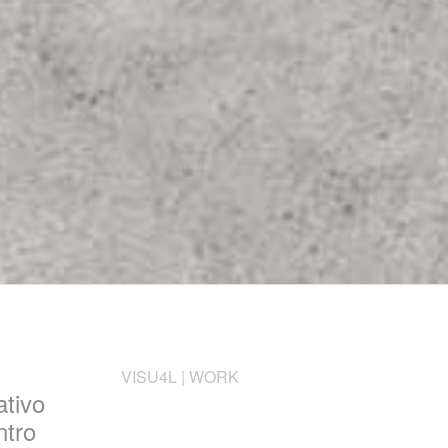
VISU4L | WORK
ativo
ntro