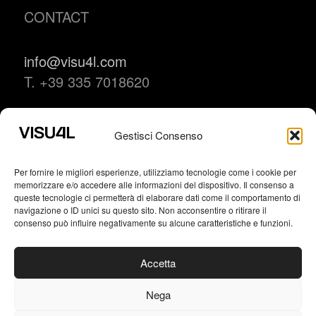
CONTACT
info@visu4l.com
T. +39 335 7018620
Gestisci Consenso
Brand Identity
Logo Design
Per fornire le migliori esperienze, utilizziamo tecnologie come i cookie per
Packaging
memorizzare e/o accedere alle informazioni del dispositivo. Il consenso a
queste tecnologie ci permetterà di elaborare dati come il comportamento di
Editorial Design
navigazione o ID unici su questo sito. Non acconsentire o ritirare il
Typography
consenso può influire negativamente su alcune caratteristiche e funzioni.
AI Generative Art
Accetta
Nega
VISU4L studio grafico