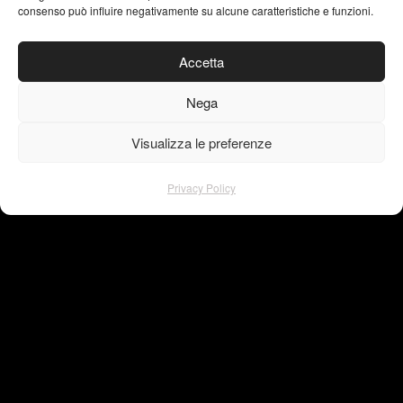
info@visu4l.com
consenso può influire negativamente su alcune caratteristiche e funzioni.
T. +39 335 7018620
Accetta
Brand Identity
Nega
Logo Design
Visualizza le preferenze
Packaging
Editorial Design
Privacy Policy
Typography
AI Generative Art
VISU4L studio grafico
Via del Mercato Vecchio, 1
05100 Terni | Italy
p.i. 01660360551