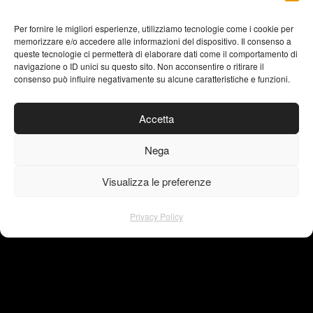
Editorial Design
Typography
Per fornire le migliori esperienze, utilizziamo tecnologie come i cookie per
memorizzare e/o accedere alle informazioni del dispositivo. Il consenso a
AI Generative Art
queste tecnologie ci permetterà di elaborare dati come il comportamento di
navigazione o ID unici su questo sito. Non acconsentire o ritirare il
consenso può influire negativamente su alcune caratteristiche e funzioni.
VISU4L studio grafico
Accetta
Via del Mercato Vecchio, 1
05100 Terni | Italy
Nega
p.i. 01660360551
Visualizza le preferenze
Privacy Policy
instagram
facebook
pinterest
linkedin
behance