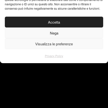
navigazione o ID unici su questo sito. Non acconsentire o ritirare il
consenso può influire negativamente su alcune caratteristiche e funzioni.
instagram
facebook
Accetta
pinterest
linkedin
Nega
behance
Visualizza le preferenze
Privacy Policy
Privacy Policy
© Copyright – VISU4L