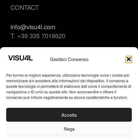
CONTACT
info@visu4l.com
T. +39 335 7018620
Gestisci Consenso
Brand Identity
Logo Design
Per fornire le migliori esperienze, utilizziamo tecnologie come i cookie per
Packaging
memorizzare e/o accedere alle informazioni del dispositivo. Il consenso a
queste tecnologie ci permetterà di elaborare dati come il comportamento di
Editorial Design
navigazione o ID unici su questo sito. Non acconsentire o ritirare il
Typography
consenso può influire negativamente su alcune caratteristiche e funzioni.
AI Generative Art
Accetta
Nega
VISU4L studio grafico