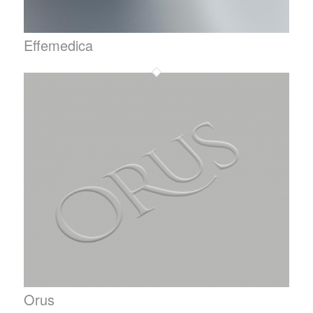
Effemedica
Orus