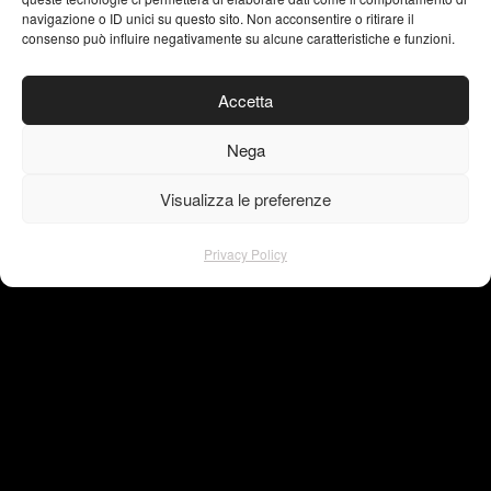
navigazione o ID unici su questo sito. Non acconsentire o ritirare il
consenso può influire negativamente su alcune caratteristiche e funzioni.
instagram
facebook
Accetta
pinterest
linkedin
Nega
behance
Visualizza le preferenze
Privacy Policy
Privacy Policy
© Copyright – VISU4L