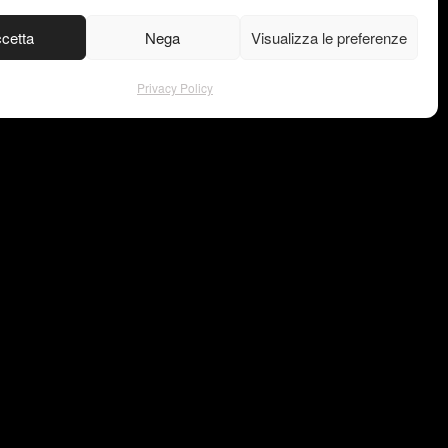
cetta
Nega
Visualizza le preferenze
Privacy Policy
gram
Privacy Policy
ook
© Copyright –
est
VISU4L
in
ce