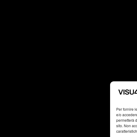
Per fornire 
e/o accedere
permetterà d
sito. Non ac
caratteristic