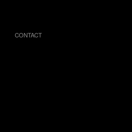
CONTACT
info@visu4l.com
Brand Identity
T. +39 335 7018620
Logo Design
Packaging
Editorial Desig
Typography
AI Generative 