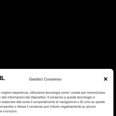
Gestisci Consenso
le migliori esperienze, utilizziamo tecnologie come i cookie per memorizzare
 alle informazioni del dispositivo. Il consenso a queste tecnologie ci
i elaborare dati come il comportamento di navigazione o ID unici su questo
consentire o ritirare il consenso può influire negativamente su alcune
he e funzioni.