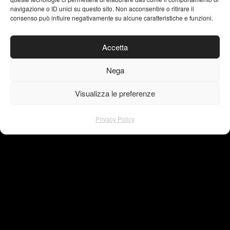
navigazione o ID unici su questo sito. Non acconsentire o ritirare il
consenso può influire negativamente su alcune caratteristiche e funzioni.
instagram
facebook
Accetta
pinterest
linkedin
Nega
behance
Visualizza le preferenze
Privacy Policy
Privacy Policy
© Copyright – VISU4L