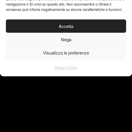
navigazione o ID unici su questo sito. Non acconsentire o ritirare il
info@visu4l.com
consenso può influire negativamente su alcune caratteristiche e funzioni.
T. +39 335 7018620
Accetta
Nega
Brand Identity
Logo Design
Visualizza le preferenze
Packaging
Editorial Design
Privacy Policy
Typography
AI Generative Art
VISU4L studio grafico
Via del Mercato Vecchio, 1
05100 Terni | Italy