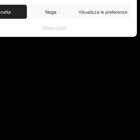
cetta
Nega
Visualizza le preferenze
Privacy Policy
gram
Privacy Policy
ook
© Copyright –
est
VISU4L
in
ce