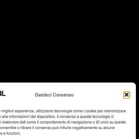
Gestisci Consenso
le migliori esperienze, utilizziamo tecnologie come i cookie per memorizzare
 alle informazioni del dispositivo. Il consenso a queste tecnologie ci
i elaborare dati come il comportamento di navigazione o ID unici su questo
consentire o ritirare il consenso può influire negativamente su alcune
he e funzioni.