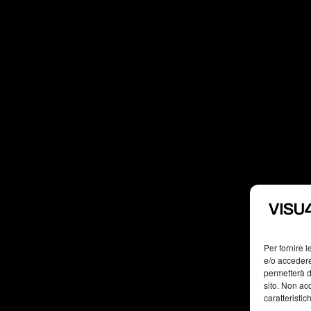
Per fornire 
e/o accedere
permetterà d
sito. Non ac
caratteristic