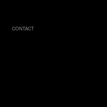
CONTACT
info@visu4l.com
Brand Identity
T. +39 335 7018620
Logo Design
Packaging
Editorial Desig
Typography
AI Generative 