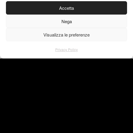
diretta, libera e forte, equivalente in ogni
Accetta
caratteristica all’arte.
Nega
VISU4L | WORK
Visualizza le preferenze
Privacy Policy