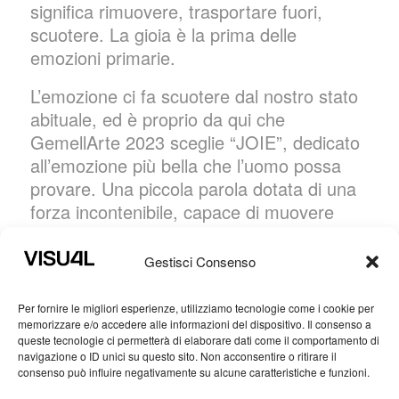
significa rimuovere, trasportare fuori,
scuotere. La gioia è la prima delle
emozioni primarie.
L’emozione ci fa scuotere dal nostro stato
abituale, ed è proprio da qui che
GemellArte 2023 sceglie “
JOIE
”, dedicato
all’emozione più bella che l’uomo possa
provare. Una piccola parola dotata di una
forza incontenibile, capace di muovere
ogni cosa, condizionando inevitabilmente il
nostro sentire.
Gestisci Consenso
L’arte si nutre di questa emozione
Per fornire le migliori esperienze, utilizziamo tecnologie come i cookie per
costantemente e incondizionatamente ne
memorizzare e/o accedere alle informazioni del dispositivo. Il consenso a
sprigiona la sua essenza.
queste tecnologie ci permetterà di elaborare dati come il comportamento di
navigazione o ID unici su questo sito. Non acconsentire o ritirare il
consenso può influire negativamente su alcune caratteristiche e funzioni.
La gioia è un’emozione pura, spontanea,