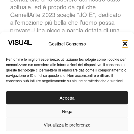
abituale, ed è proprio da qui che
GemellArte 2023 sceglie “
JOIE
”, dedicato
all’emozione più bella che l’uomo possa
provare. Una piccola parola dotata di una
forza incontenibile, capace di muovere
Gestisci Consenso
ogni cosa, condizionando inevitabilmente il
nostro sentire.
Per fornire le migliori esperienze, utilizziamo tecnologie come i cookie per
memorizzare e/o accedere alle informazioni del dispositivo. Il consenso a
L’arte si nutre di questa emozione
queste tecnologie ci permetterà di elaborare dati come il comportamento di
costantemente e incondizionatamente ne
navigazione o ID unici su questo sito. Non acconsentire o ritirare il
sprigiona la sua essenza.
consenso può influire negativamente su alcune caratteristiche e funzioni.
La gioia è un’emozione pura, spontanea,
Accetta
diretta, libera e forte, equivalente in ogni
caratteristica all’arte.
Nega
Visualizza le preferenze