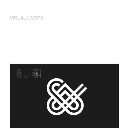
VISU4L | WORK