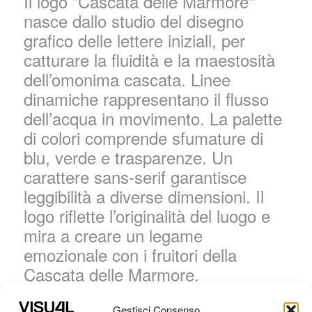
Il logo “Cascata delle Marmore”
nasce dallo studio del disegno
grafico delle lettere iniziali, per
catturare la fluidità e la maestosità
dell’omonima cascata. Linee
dinamiche rappresentano il flusso
dell’acqua in movimento. La palette
di colori comprende sfumature di
blu, verde e trasparenze. Un
carattere sans-serif garantisce
leggibilità a diverse dimensioni. Il
logo riflette l’originalità del luogo e
mira a creare un legame
emozionale con i fruitori della
Cascata delle Marmore.
Immersa nella Valnerina la Cascata
Gestisci Consenso