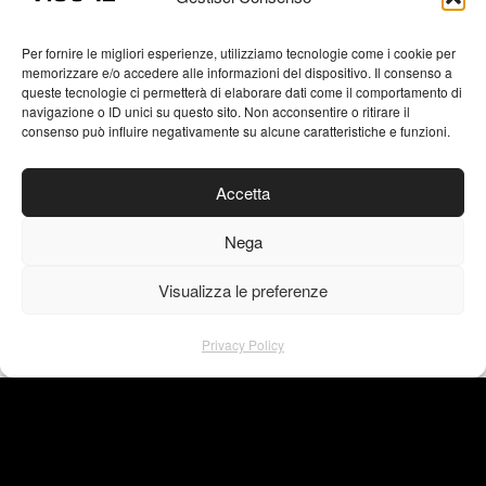
delle Marmore è la più alta d’Italia e
tra le più alte in Europa.
Il parco
Per fornire le migliori esperienze, utilizziamo tecnologie come i cookie per
naturale, con una rete ricca di
memorizzare e/o accedere alle informazioni del dispositivo. Il consenso a
queste tecnologie ci permetterà di elaborare dati come il comportamento di
sentieri, offre itinerari escursionistici
navigazione o ID unici su questo sito. Non acconsentire o ritirare il
consenso può influire negativamente su alcune caratteristiche e funzioni.
e attività sportive all’aria aperta.
Accetta
VISU4L | WORK
Nega
Visualizza le preferenze
Privacy Policy