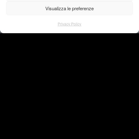
Visualizza le preferenze
Privacy Policy
Octo Telematics Ltd.
Group
Annual report 2015
–
Progetto grafico editoriale