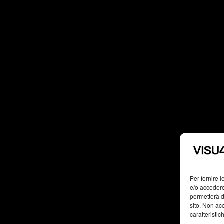
Per fornire 
e/o accedere
permetterà d
sito. Non ac
caratteristic