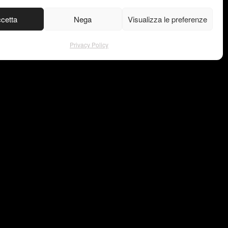
cetta
Nega
Visualizza le preferenze
Privacy Policy
gram
Privacy Policy
ook
© Copyright –
est
VISU4L
in
ce