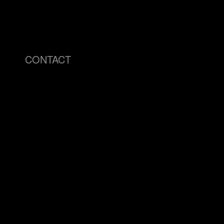
CONTACT
info@visu4l.com
Brand Identity
T. +39 335 7018620
Logo Design
Packaging
Editorial Desig
Typography
AI Generative 