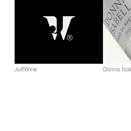
JuffWine
Donna Isab