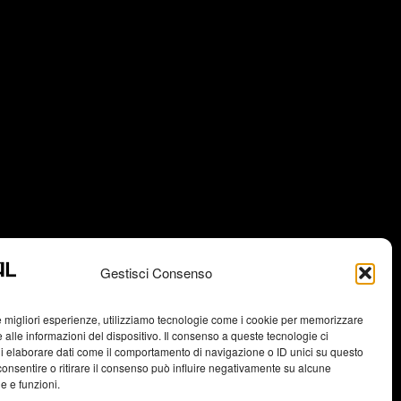
Gestisci Consenso
le migliori esperienze, utilizziamo tecnologie come i cookie per memorizzare
 alle informazioni del dispositivo. Il consenso a queste tecnologie ci
i elaborare dati come il comportamento di navigazione o ID unici su questo
consentire o ritirare il consenso può influire negativamente su alcune
he e funzioni.